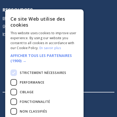
RESSOURCES
Blog
Ce site Web utilise des
cookies
Guide d'utilisation
This website uses cookies to improve user
Intégrez sur votre site
experience. By using our website you
consent to all cookies in accordance with
our Cookie Policy.
En savoir plus
AFFICHER TOUS LES PARTENAIRES
(1900) →
STRICTEMENT NÉCESSAIRES





PERFORMANCE
CIBLAGE
Mentions légales
FONCTIONNALITÉ
Confidentialité
CGV
NON CLASSIFIÉS
Sécurité