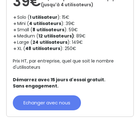
39€
(jusqu'à 4 utilisateurs)
🔹Solo (
1
utilisateur
): 15€
🔹Mini (
4
utilisateurs
): 39€
🔹Small (
8
utilisateurs
): 59€
🔹Medium (
12
utilisateurs)
: 89€
🔹Large (
24
utilisateurs
): 149€
🔹XL (
48
utilisateurs
): 250€
Prix HT, par entreprise, quel que soit le nombre
d'utilisateurs
Démarrez avec 15 jours d'essai gratuit.
Sans engagement.
Echanger avec nous