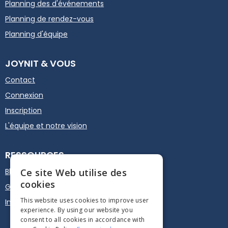
Planning des d'événements
Planning de rendez-vous
Planning d'équipe
JOYNIT & VOUS
Contact
Connexion
Inscription
L'équipe et notre vision
RESSOURCES
Ce site Web utilise des
Blog
cookies
Guide d'utilisation
This website uses cookies to improve user
Intégrez sur votre site
experience. By using our website you
consent to all cookies in accordance with