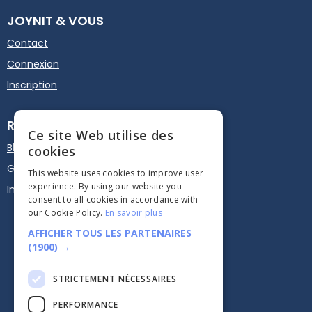
JOYNIT & VOUS
Contact
Connexion
Inscription
RESSOURCES
Ce site Web utilise des
Blog
cookies
Guide d'utilisation
This website uses cookies to improve user
experience. By using our website you
Intégrez sur votre site
consent to all cookies in accordance with
our Cookie Policy.
En savoir plus
AFFICHER TOUS LES PARTENAIRES
(1900) →
STRICTEMENT NÉCESSAIRES





PERFORMANCE